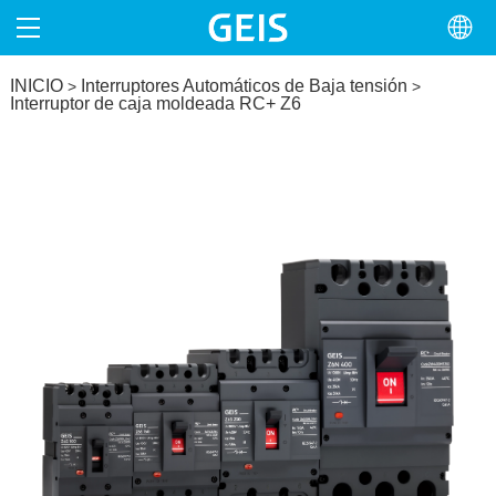
INICIO
INICIO
Interruptores Automáticos de Baja tensión
>
>
Interruptor de caja moldeada RC+ Z6
NOSOTROS
PRODUCTOS
PROYECTOS
NOTICIAS
CONTACTO